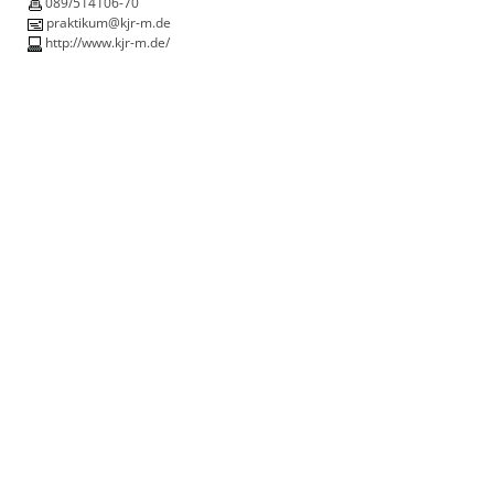
089/514106-70
praktikum@kjr-m.de
http://www.kjr-m.de/