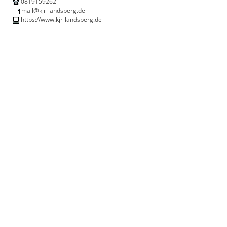
0819159262
mail@kjr-landsberg.de
https://www.kjr-landsberg.de