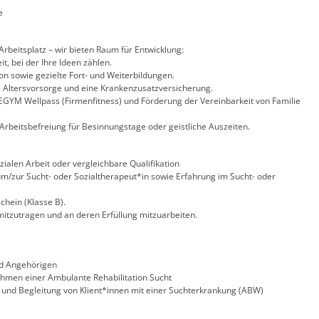
e
Arbeitsplatz – wir bieten Raum für Entwicklung:
t, bei der Ihre Ideen zählen.
 sowie gezielte Fort- und Weiterbildungen.
e Altersvorsorge und eine Krankenzusatzversicherung.
GYM Wellpass (Firmenfitness) und Förderung der Vereinbarkeit von Familie
 Arbeitsbefreiung für Besinnungstage oder geistliche Auszeiten.
ialen Arbeit oder vergleichbare Qualifikation
m/zur Sucht- oder Sozialtherapeut*in sowie Erfahrung im Sucht- oder
chein (Klasse B).
 mitzutragen und an deren Erfüllung mitzuarbeiten.
d Angehörigen
hmen einer Ambulante Rehabilitation Sucht
und Begleitung von Klient*innen mit einer Suchterkrankung (ABW)