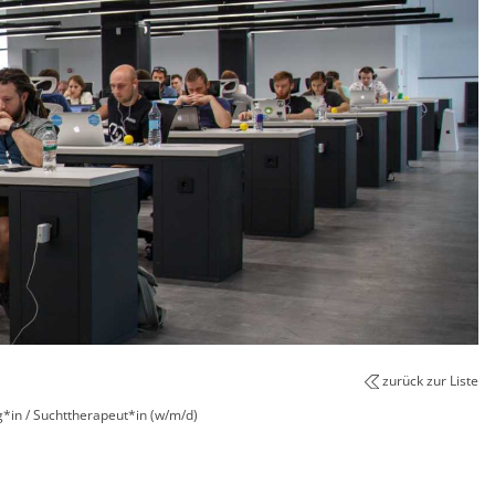
zurück zur Liste
g*in / Suchttherapeut*in (w/m/d)