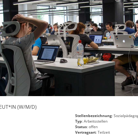
EUT*IN (W/M/D)
Stellenbezeichnung
: Sozialpädago
Typ
: Arbeitsstellen
Status
: offen
Vertragsart
: Teilzeit