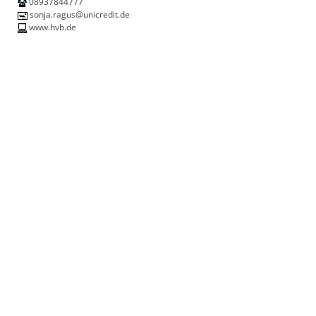
08937844777
sonja.ragus@unicredit.de
www.hvb.de