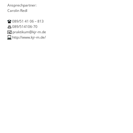
Ansprechpartner:
Carolin Redl
089/51 41 06 – 813
089/514106-70
praktikum@kjr-m.de
http://www.kjr-m.de/