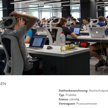
SEN
Stellenbezeichnung
: Hochschulpra
Typ
: Praktika
Status
: ständig
Vertragsart
: Praxissemester