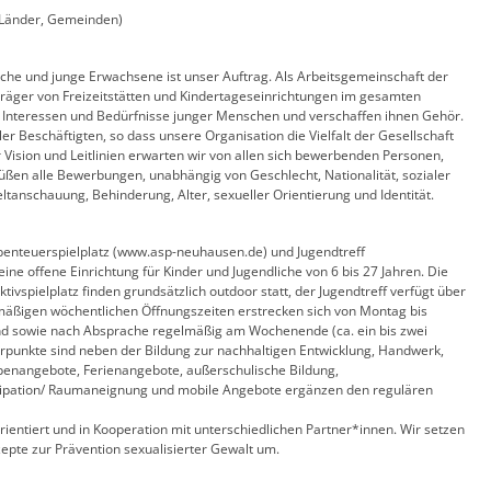
, Länder, Gemeinden)
che und junge Erwachsene ist unser Auftrag. Als Arbeitsgemeinschaft der
äger von Freizeitstätten und Kindertageseinrichtungen im gesamten
, Interessen und Bedürfnisse junger Menschen und verschaffen ihnen Gehör.
ler Beschäftigten, so dass unsere Organisation die Vielfalt der Gesellschaft
 Vision und Leitlinien erwarten wir von allen sich bewerbenden Personen,
üßen alle Bewerbungen, unabhängig von Geschlecht, Nationalität, sozialer
ltanschauung, Behinderung, Alter, sexueller Orientierung und Identität.
enteuerspielplatz (www.asp-neuhausen.de) und Jugendtreff
ine offene Einrichtung für Kinder und Jugendliche von 6 bis 27 Jahren. Die
vspielplatz finden grundsätzlich outdoor statt, der Jugendtreff verfügt über
lmäßigen wöchentlichen Öffnungszeiten erstrecken sich von Montag bis
bend sowie nach Absprache regelmäßig am Wochenende (ca. ein bis zwei
rpunkte sind neben der Bildung zur nachhaltigen Entwicklung, Handwerk,
ppenangebote, Ferienangebote, außerschulische Bildung,
tizipation/ Raumaneignung und mobile Angebote ergänzen den regulären
rientiert und in Kooperation mit unterschiedlichen Partner*innen. Wir setzen
epte zur Prävention sexualisierter Gewalt um.