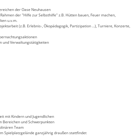
Bereichen der Oase Neuhausen
Rahmen der "Hilfe zur Selbsthilfe" z.B. Hütten bauen, Feuer machen,
ken u.v.m.
ektarbeit (z.B. Erlebnis-, Ökopädagogik, Partizipation …), Turniere, Konzerte,
Übernachtungsaktionen
n und Verwaltungstätigkeiten
it mit Kindern und Jugendlichen
len Bereichen und Schwerpunkten
plinären Team
dem Spielplatzgelände ganzjährig draußen stattfindet