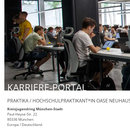
KARRIERE-PORTAL
PRAKTIKA / HOCHSCHULPRAKTIKANT*IN OASE NEUHAU
Kreisjugendring München-Stadt
Paul-Heyse-Str. 22
80336 München
Europa / Deutschland