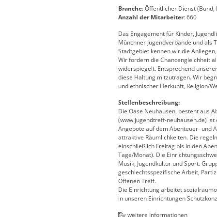
Branche
: Öffentlicher Dienst (Bund
Anzahl der Mitarbeiter
: 660
Das Engagement für Kinder, Jugendli
Münchner Jugendverbände und als Tr
Stadtgebiet kennen wir die Anliegen
Wir fördern die Chancengleichheit al
widerspiegelt. Entsprechend unserer
diese Haltung mitzutragen. Wir begr
und ethnischer Herkunft, Religion/We
Stellenbeschreibung:
Die Oase Neuhausen, besteht aus Ab
(www.jugendtreff-neuhausen.de) ist e
Angebote auf dem Abenteuer- und Akti
attraktive Räumlichkeiten. Die rege
einschließlich Freitag bis in den A
Tage/Monat). Die Einrichtungsschwe
Musik, Jugendkultur und Sport. Gru
geschlechtsspezifische Arbeit, Par
Offenen Treff.
Die Einrichtung arbeitet sozialraumo
in unseren Einrichtungen Schutzkonz
weitere Informationen