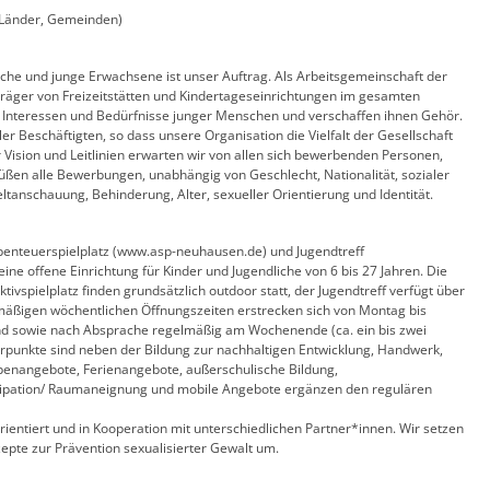
, Länder, Gemeinden)
che und junge Erwachsene ist unser Auftrag. Als Arbeitsgemeinschaft der
äger von Freizeitstätten und Kindertageseinrichtungen im gesamten
, Interessen und Bedürfnisse junger Menschen und verschaffen ihnen Gehör.
ler Beschäftigten, so dass unsere Organisation die Vielfalt der Gesellschaft
 Vision und Leitlinien erwarten wir von allen sich bewerbenden Personen,
üßen alle Bewerbungen, unabhängig von Geschlecht, Nationalität, sozialer
ltanschauung, Behinderung, Alter, sexueller Orientierung und Identität.
enteuerspielplatz (www.asp-neuhausen.de) und Jugendtreff
ine offene Einrichtung für Kinder und Jugendliche von 6 bis 27 Jahren. Die
vspielplatz finden grundsätzlich outdoor statt, der Jugendtreff verfügt über
lmäßigen wöchentlichen Öffnungszeiten erstrecken sich von Montag bis
bend sowie nach Absprache regelmäßig am Wochenende (ca. ein bis zwei
rpunkte sind neben der Bildung zur nachhaltigen Entwicklung, Handwerk,
ppenangebote, Ferienangebote, außerschulische Bildung,
tizipation/ Raumaneignung und mobile Angebote ergänzen den regulären
rientiert und in Kooperation mit unterschiedlichen Partner*innen. Wir setzen
epte zur Prävention sexualisierter Gewalt um.