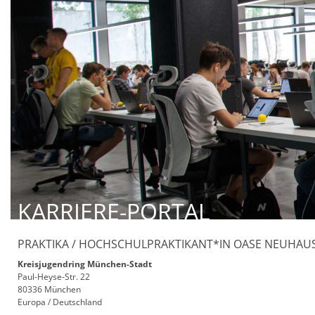
KARRIERE-PORTAL
PRAKTIKA / HOCHSCHULPRAKTIKANT*IN OASE NEUHAU
Kreisjugendring München-Stadt
Paul-Heyse-Str. 22
80336 München
Europa / Deutschland