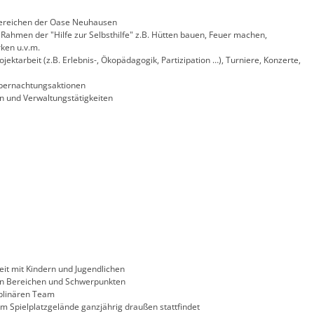
Bereichen der Oase Neuhausen
Rahmen der "Hilfe zur Selbsthilfe" z.B. Hütten bauen, Feuer machen,
ken u.v.m.
ektarbeit (z.B. Erlebnis-, Ökopädagogik, Partizipation …), Turniere, Konzerte,
Übernachtungsaktionen
n und Verwaltungstätigkeiten
it mit Kindern und Jugendlichen
len Bereichen und Schwerpunkten
plinären Team
dem Spielplatzgelände ganzjährig draußen stattfindet