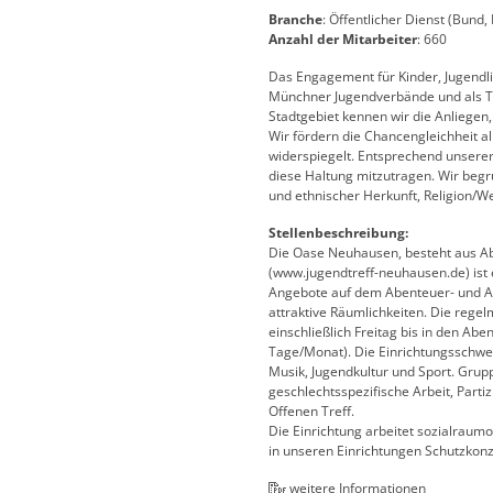
Branche
: Öffentlicher Dienst (Bund
Anzahl der Mitarbeiter
: 660
Das Engagement für Kinder, Jugendli
Münchner Jugendverbände und als Tr
Stadtgebiet kennen wir die Anliegen
Wir fördern die Chancengleichheit al
widerspiegelt. Entsprechend unserer
diese Haltung mitzutragen. Wir begr
und ethnischer Herkunft, Religion/We
Stellenbeschreibung:
Die Oase Neuhausen, besteht aus Ab
(www.jugendtreff-neuhausen.de) ist e
Angebote auf dem Abenteuer- und Akti
attraktive Räumlichkeiten. Die rege
einschließlich Freitag bis in den A
Tage/Monat). Die Einrichtungsschwe
Musik, Jugendkultur und Sport. Gru
geschlechtsspezifische Arbeit, Par
Offenen Treff.
Die Einrichtung arbeitet sozialraumo
in unseren Einrichtungen Schutzkonz
weitere Informationen