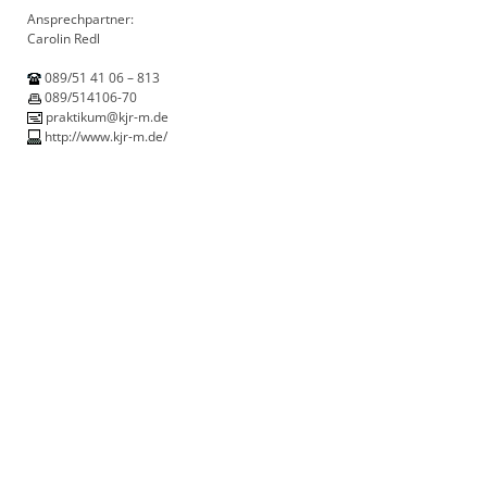
Ansprechpartner:
Carolin Redl
089/51 41 06 – 813
089/514106-70
praktikum@kjr-m.de
http://www.kjr-m.de/