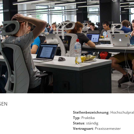
SEN
Stellenbezeichnung
: Hochschulpra
Typ
: Praktika
Status
: ständig
Vertragsart
: Praxissemester