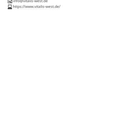
info@vitalis-west.de
https://www.vitalis-west.de/