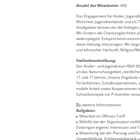
Anzahl der Mitarbeiter
: 660
Das Engagement für Kinder, Jugendli
Münchner Jugendverbände und als Tr
Stadtgebiet kennen wir die Anliegen
Wir fördern die Chancengleichheit al
widerspiegelt. Entsprechend unserer
diese Haltung mitzutragen. Wir begr
und ethnischer Herkunft, Religion/We
Stellenbeschreibung:
Der Kinder- und Jugendraum RIVA NOR
an das Naturschutzgebiet „nördliche
11 und 17 Jahren. Unsere Angebote 
Ferienfahrten, Schulkooperationen, a
mobile Arbeit sowie Kooperationen im
Schutzkonzepte zur Prävention sexua
weitere Informationen
Aufgaben:
Mitarbeit im Offenen Treff
Mithilfe bei der Organisation vielfä
Einbringen eigener Interessen und T
Mitwirkung bei der Planung und Du
Umweltbildung, Erlebnispädagogik 