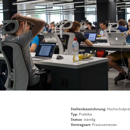
Stellenbezeichnung
: Hochschulpra
Typ
: Praktika
Status
: ständig
Vertragsart
: Praxissemester