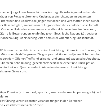
che und junge Erwachsene ist unser Auftrag. Als Arbeitsgemeinschaft der
äger von Freizeitstätten und Kindertageseinrichtungen im gesamten
, Interessen und Bedürfnisse junger Menschen und verschaffen ihnen Gehör.
ler Beschäftigten, so dass unsere Organisation die Vielfalt der Gesellschaft
 Vision und Leitlinien erwarten wir von allen sich bewerbenden Personen,
üßen alle Bewerbungen, unabhängig von Geschlecht, Nationalität, sozialer
ltanschauung, Behinderung, Alter, sexueller Orientierung und Identität.
D (www.rivanord.de) ist eine kleine Einrichtung mit familiärem Charme, die
 Münchner Heide“ angrenzt. Zielgruppe sind Kinder und Jugendliche zwischen
neben dem Offenen Treff sind erlebnis- und umweltpädagogische Angebote,
ußerschulische Bildung, geschlechtsspezifische Arbeit und Partizipation,
 Stadtteil und Quartiersarbeit. Wir setzen in unseren Einrichtungen
lisierter Gewalt um.
ltiger Projekte (z. B. kulturell, sportlich, kreativ oder medienpädagogisch) und
alente
rchführung verschiedenster Veranstaltungen in den Bereichen
und
geschlechtssensibler Arbeit