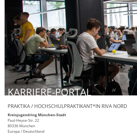
KARRIERE-PORTAL
PRAKTIKA / HOCHSCHULPRAKTIKANT*IN RIVA NORD
Kreisjugendring München-Stadt
Paul-Heyse-Str. 22
80336 München
Europa / Deutschland