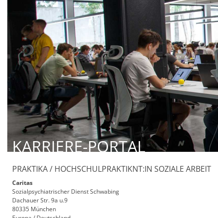
KARRIERE-PORTAL
PRAKTIKA / HOCHSCHULPRAKTIKNT:IN SOZIALE ARBEIT
Caritas
Sozialpsychiatrischer Dienst Schwabing
Dachauer Str. 9a u.9
80335 München
Europa / Deutschland