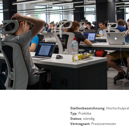
Stellenbezeichnung
: Hochschulprak
Typ
: Praktika
Status
: ständig
Vertragsart
: Praxissemester