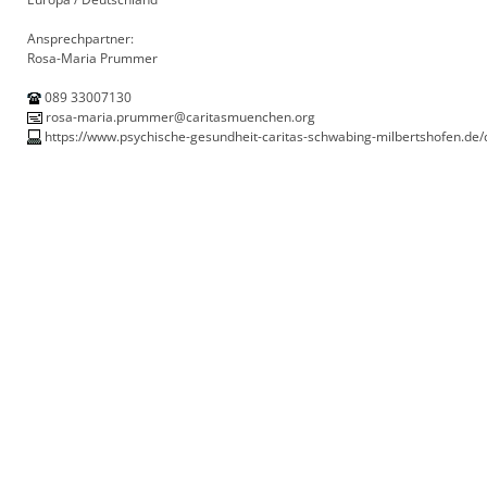
Ansprechpartner:
Rosa-Maria Prummer
089 33007130
rosa-maria.prummer@caritasmuenchen.org
https://www.psychische-gesundheit-caritas-schwabing-milbertshofen.de/