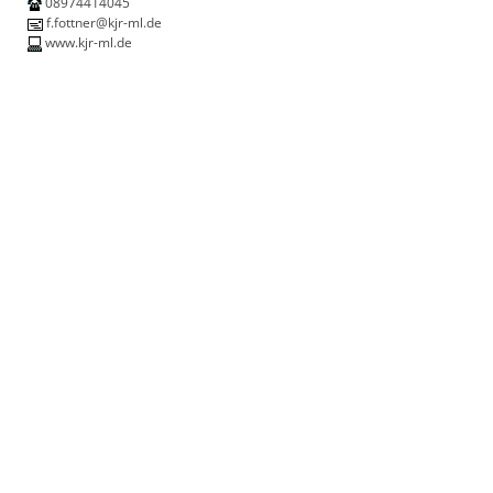
08974414045
f.fottner@kjr-ml.de
www.kjr-ml.de