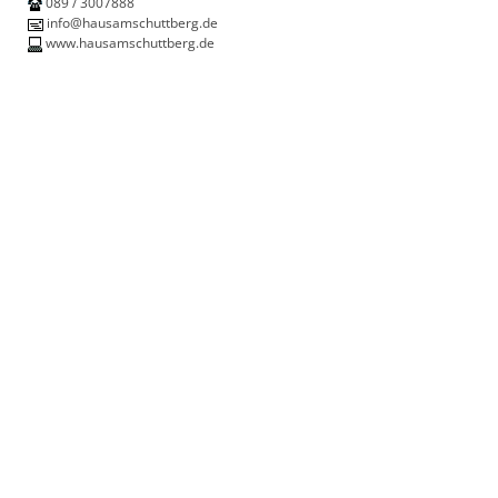
089 / 3007888
info@hausamschuttberg.de
www.hausamschuttberg.de