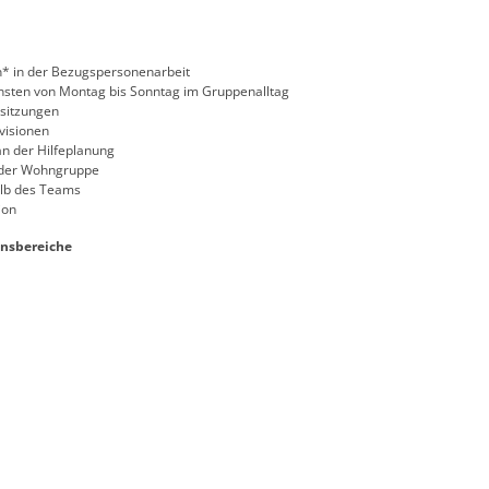
n* in der Bezugspersonenarbeit
sten von Montag bis Sonntag im Gruppenalltag
sitzungen
visionen
an der Hilfeplanung
t der Wohngruppe
lb des Teams
ion
nsbereiche