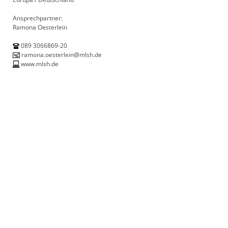
Ansprechpartner:
Ramona Oesterlein
089 3066869-20
ramona.oesterlein@mlsh.de
www.mlsh.de