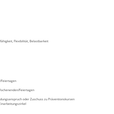
higkeit, Flexibilität, Belastbarkeit
/Feiertagen
 Wochenenden/Feiertagen
bildungsanspruch oder Zuschuss zu Präventionskursen
inarbeitungszirkel