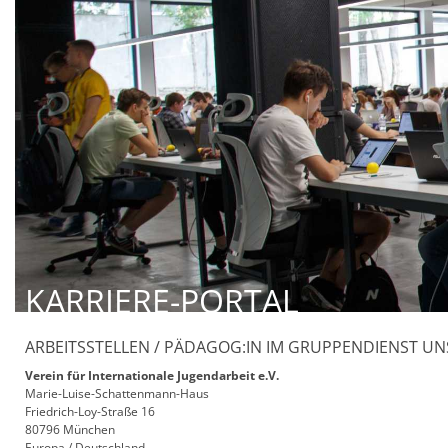
KARRIERE-PORTAL
ARBEITSSTELLEN / PÄDAGOG:IN IM GRUPPENDIENST 
Verein für Internationale Jugendarbeit e.V.
Marie-Luise-Schattenmann-Haus
Friedrich-Loy-Straße 16
80796 München
Europa / Deutschland