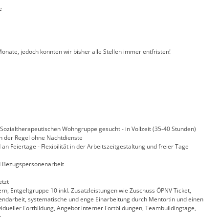
e
2 Monate, jedoch konnten wir bisher alle Stellen immer entfristen!
Sozialtherapeutischen Wohngruppe gesucht - in Vollzeit (35-40 Stunden)
 in der Regel ohne Nachtdienste
n Feiertage - Flexibilität in der Arbeitszeitgestaltung und freier Tage
 Bezugspersonenarbeit
tzt
n, Entgeltgruppe 10 inkl. Zusatzleistungen wie Zuschuss ÖPNV Ticket,
endarbeit, systematische und enge Einarbeitung durch Mentor:in und einen
ividueller Fortbildung, Angebot interner Fortbildungen, Teambuildingtage,
r