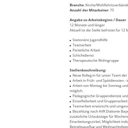
Branche
: Kirche/Wohlfahrtsverbänd
Anzahl der Mitarbeiter
: 75
Angabe zu Arbeitsbeginn / Dauer
12 Monate und länger
Aktuell ist die Stelle befristet für 1
Stationäre Jugendhilfe
Teamarbeit
Parteiliche Arbeit
Schichtdienst
Therapeutische Wohngruppe
Stellenbeschreibung:
Neue Kolleg:in für unser Team der 
Arbeit in Früh- und Spätdiensten -
Arbeit von Montag bis Sonntag und a
möglich.
Pädagogische Gruppendienste und
Einzelfallarbeit und Gruppenarbeit
Teamarbeit erwünscht und umgese
Bezahlung nach AVR Diakonie Bayer
zusätzliche Urlaubstage für Wochen
Einarbeitungszirkel, Möglichkeit ind
Betriebsausflug und Weihnachtsfeie