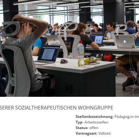
UNSERER SOZIALTHERAPEUTISCHEN WOHNGRUPPE
Stellenbezeichnung
: Pädagog:in i
Typ
: Arbeitsstellen
Status
: offen
Vertragsart
: Vollzeit