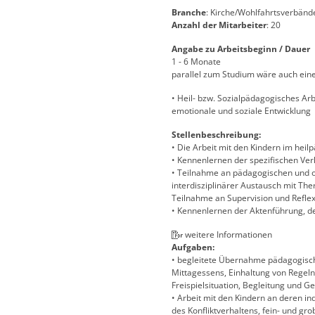
Branche
: Kirche/Wohlfahrtsverbänd
Anzahl der Mitarbeiter
: 20
Angabe zu Arbeitsbeginn / Dauer
1 - 6 Monate
parallel zum Studium wäre auch eine
• Heil- bzw. Sozialpädagogisches Ar
emotionale und soziale Entwicklung
Stellenbeschreibung:
• Die Arbeit mit den Kindern im hei
• Kennenlernen der spezifischen Ver
• Teilnahme an pädagogischen und 
interdisziplinärer Austausch mit The
Teilnahme an Supervision und Refle
• Kennenlernen der Aktenführung, d
weitere Informationen
Aufgaben:
• begleitete Übernahme pädagogisch
Mittagessens, Einhaltung von Regel
Freispielsituation, Begleitung und G
• Arbeit mit den Kindern an deren in
des Konfliktverhaltens, fein- und