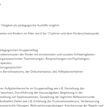
e
 Tätigkeit als pädagogische Aushilfe möglich
beiten mit Kindern im Alter von 6 bis 13 Jahren und dem Förderschwerpunkt
lpädagogischen Gruppenalltag
haltensmuster der Kinder mit emotionalen und sozialen Schwierigkeiten
organisatorischen Teamsitzungen, Besprechungen mit Psychologen,
rapeuten,
xionsgesprächen
es Berichtswesens, der Dokumentation, des Hilfeplanverfahren
er Aufgabenbereiche im Gruppenalltag wie z.B. Gestaltung des
n beachten, Durchführung der Hausaufgaben, Begleitung in der
estaltung von Spielsituationen, Gestaltung der täglichen Reflexionsrunde
dividuellen Zielen wie z.B. Erhöhung der Frustrationstoleranz, Verbesserung
 grobmotorische Übungen, Wahrnehmungsübungen, Anerkennung der Regeln und