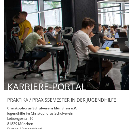
KARRIERE-PORTAL
PRAKTIKA / PRAXISSEMESTER IN DER JUGENDHILFE
Christophorus Schulverein München e.V.
Jugendhilfe im Christophorus Schulverein
Leibengertsr. 16
81829 München
Europa / Deutschland