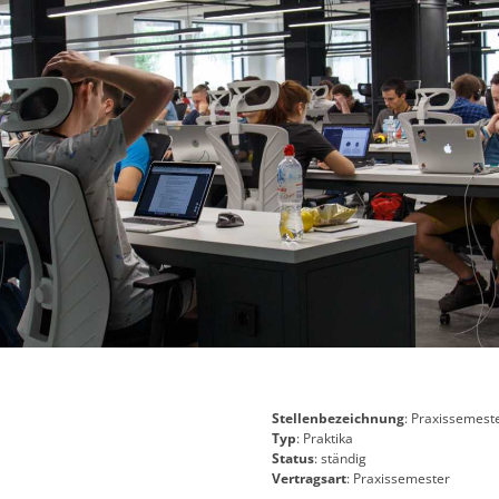
Stellenbezeichnung
: Praxissemeste
Typ
: Praktika
Status
: ständig
Vertragsart
: Praxissemester