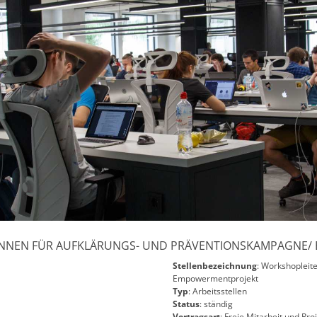
R*INNEN FÜR AUFKLÄRUNGS- UND PRÄVENTIONSKAMPAGNE
Stellenbezeichnung
: Workshopleit
Empowermentprojekt
Typ
: Arbeitsstellen
Status
: ständig
Vertragsart
: Freie Mitarbeit und Pro