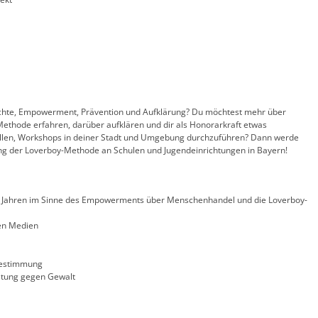
echte, Empowerment, Prävention und Aufklärung? Du möchtest mehr über
thode erfahren, darüber aufklären und dir als Honorarkraft etwas
ellen, Workshops in deiner Stadt und Umgebung durchzuführen? Dann werde
ung der Loverboy-Methode an Schulen und Jugendeinrichtungen in Bayern!
21 Jahren im Sinne des Empowerments über Menschenhandel und die Loverboy-
en Medien
bestimmung
altung gegen Gewalt