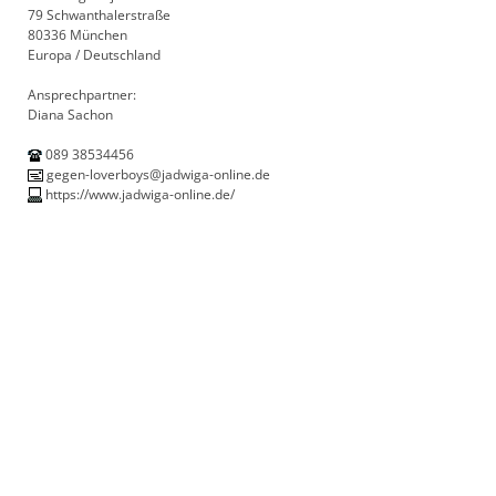
79 Schwanthalerstraße
80336 München
Europa / Deutschland
Ansprechpartner:
Diana Sachon
089 38534456
gegen-loverboys@jadwiga-online.de
https://www.jadwiga-online.de/