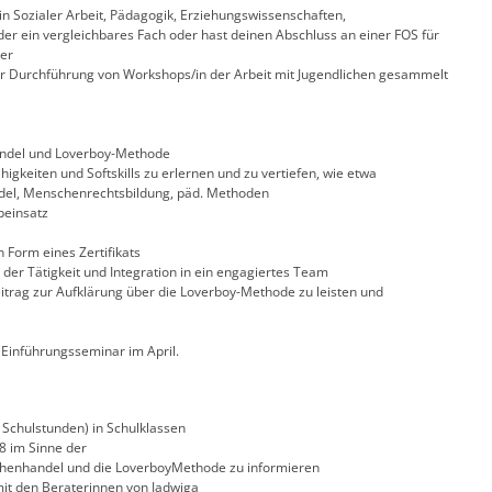
 in Sozialer Arbeit, Pädagogik, Erziehungswissenschaften,
der ein vergleichbares Fach oder hast deinen Abschluss an einer FOS für
der
er Durchführung von Workshops/in der Arbeit mit Jugendlichen gesammelt
ndel und Loverboy-Methode
higkeiten und Softskills zu erlernen und zu vertiefen, wie etwa
el, Menschenrechtsbildung, päd. Methoden
peinsatz
n Form eines Zertifikats
der Tätigkeit und Integration in ein engagiertes Team
eitrag zur Aufklärung über die Loverboy-Methode zu leisten und
Einführungsseminar im April.
Schulstunden) in Schulklassen
8 im Sinne der
henhandel und die LoverboyMethode zu informieren
it den Beraterinnen von Jadwiga