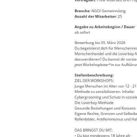
Branche
: NGO/ Gemeinnützig
Anzahl der Mitarbeiter
: 25
Angabe zu Arbeitsbeginn / Dauer
ab sofort
Bewerbung bis 05. März 2026
Du begeisterst dich für Menschenr
Menschenhandel und die Loverboy-Me
dazuverdienen? Du kannst dir vorst
jetzt Workshopleiter*in zur Aufklär
Stellenbeschreibung:
ZIEL DER WORKSHOPS:
Junge Menschen im Alter von 12 - 
Methode zu sensibilisieren. Inhalte:
Cybergrooming und Schutz in sozial
Die Loverboy-Methode
Gesunde Beziehungen und Konsens
Eigene Rechte, Grenzen und Selbst
Rollenbilder, Antifeminismus und H
DAS BRINGST DU MIT:
• Du bist mindestens 18 Jahre alt