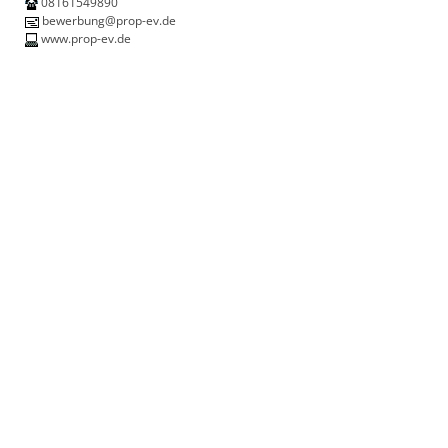
08161549890
bewerbung@prop-ev.de
www.prop-ev.de