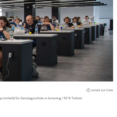
zurück zur Liste
e (m/w/d) für Ganztagsschule in Ismaning / 50 % Teilzeit