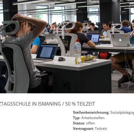
AGSSCHULE IN ISMANING / 50 % TEILZEIT
Stellenbezeichnung
: Sozialpädagog
Typ
: Arbeitsstellen
Status
: offen
Vertragsart
: Teilzeit