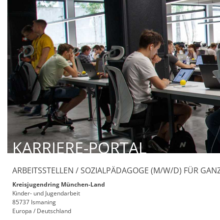
KARRIERE-PORTAL
ARBEITSSTELLEN / SOZIALPÄDAGOGE (M/W/D) FÜR GANZT
Kreisjugendring München-Land
Kinder- und Jugendarbeit
85737 Ismaning
Europa / Deutschland