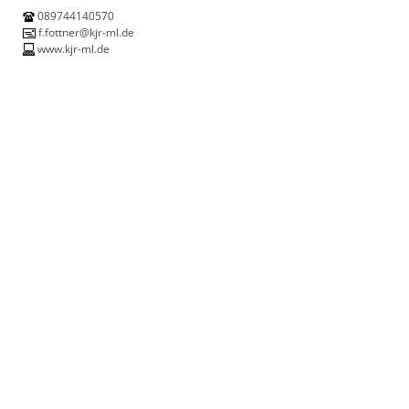
089744140570
f.fottner@kjr-ml.de
www.kjr-ml.de