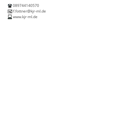
089744140570
f.fottner@kjr-ml.de
www.kjr-ml.de