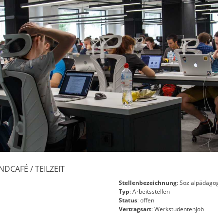
DCAFÉ / TEILZEIT
Stellenbezeichnung
: Sozialpädagog
Typ
: Arbeitsstellen
Status
: offen
Vertragsart
: Werkstudentenjob