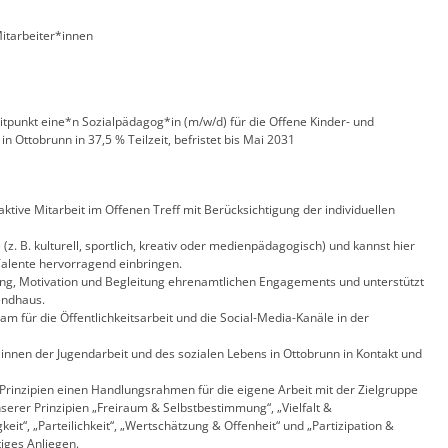
Mitarbeiter*innen
tpunkt eine*n Sozialpädagog*in (m/w/d) für die Offene Kinder- und
in Ottobrunn in 37,5 % Teilzeit, befristet bis Mai 2031
ktive Mitarbeit im Offenen Treff mit Berücksichtigung der individuellen
 (z. B. kulturell, sportlich, kreativ oder medienpädagogisch) und kannst hier
Talente hervorragend einbringen.
g, Motivation und Begleitung ehrenamtlichen Engagements und unterstützt
endhaus.
für die Öffentlichkeitsarbeit und die Social-Media-Kanäle in der
nnen der Jugendarbeit und des sozialen Lebens in Ottobrunn in Kontakt und
 Prinzipien einen Handlungsrahmen für die eigene Arbeit mit der Zielgruppe
erer Prinzipien „Freiraum & Selbstbestimmung“, „Vielfalt &
eit“, „Parteilichkeit“, „Wertschätzung & Offenheit“ und „Partizipation &
iges Anliegen.