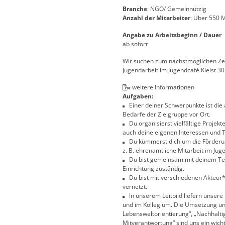
Branche
: NGO/ Gemeinnützig
Anzahl der Mitarbeiter
: Über 550 
Angabe zu Arbeitsbeginn / Dauer
ab sofort
Wir suchen zum nächstmöglichen Zei
Jugendarbeit im Jugendcafé Kleist 30 
weitere Informationen
Aufgaben:
Einer deiner Schwerpunkte ist die a
Bedarfe der Zielgruppe vor Ort.
Du organisierst vielfältige Projekte
auch deine eigenen Interessen und 
Du kümmerst dich um die Förderun
z. B. ehrenamtliche Mitarbeit im Jug
Du bist gemeinsam mit deinem Team 
Einrichtung zuständig.
Du bist mit verschiedenen Akteur*i
vernetzt.
In unserem Leitbild liefern unsere
und im Kollegium. Die Umsetzung uns
Lebensweltorientierung“, „Nachhaltigk
Mitverantwortung“ sind uns ein wicht