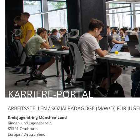
KARRIERE-PORTAL
ARBEITSSTELLEN / SOZIALPÄDAGOGE (M/W/D) FÜR JUGEN
Kreisjugendring München-Land
Kinder- und Jugendarbeit
85521 Ottobrunn
Europa / Deutschland