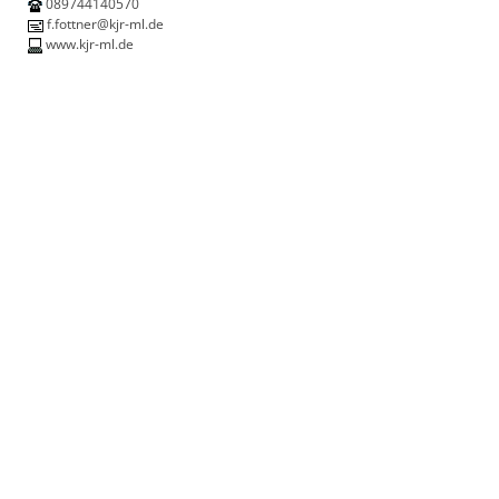
089744140570
f.fottner@kjr-ml.de
www.kjr-ml.de